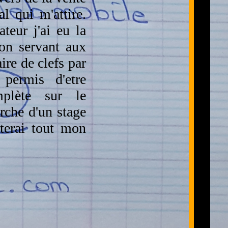
 qui m'attire.
teur j'ai eu la
ion servant aux
ire de clefs par
permis d'etre
plète sur le
erche d'un stage
terai tout mon