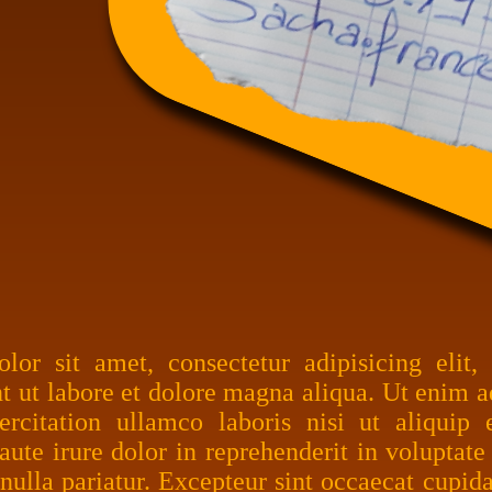
or sit amet, consectetur adipisicing elit
t ut labore et dolore magna aliqua. Ut enim
ercitation ullamco laboris nisi ut aliqu
aute irure dolor in reprehenderit in voluptate 
 nulla pariatur. Excepteur sint occaecat cupida