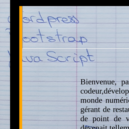
Bienvenue, pa
codeur,dévelop
monde numériqu
gérant de rest
de point de v
devenait tellem