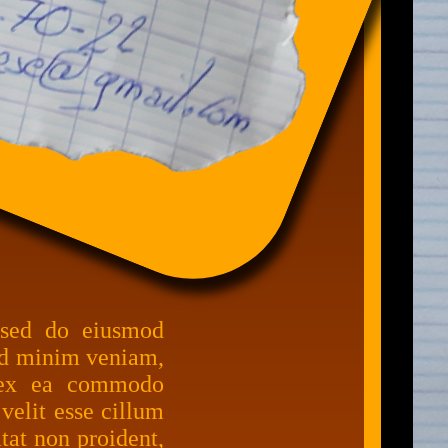
, sed do eiusmod
 ad minim veniam,
ip ex ea commodo
velit esse cillum
tat non proident,