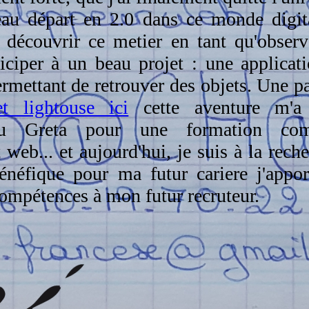
au départ en 2.0 dans ce monde digital
 découvrir ce metier en tant qu'observa
iciper à un beau projet : une applicat
mettant de retrouver des objets. Une pa
et lightouse ici
cette aventure m'a 
 au Greta pour une formation com
eb... et aujourd'hui, je suis à la rech
énéfique pour ma futur cariere j'appor
compétences à mon futur recruteur.