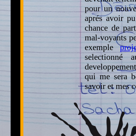
pour un nouve
aprés avoir pu
chance de part
mal-voyants per
exemple
proj
selectionné
developpement w
qui me sera b
savoir et mes 